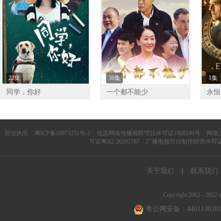
22集
36集
1集
同学，你好
一个都不能少
永恒的
Ret
营业执照
粤ICP备10073251号-2
信息网络传播视听节目许可证1908240号
网络文
可证粤B2-20201787
广播电视节目制作经营许可证（
关于我们
|
联系我们
Copyright 2002 - 2022 s
粤公网安备：4401130200