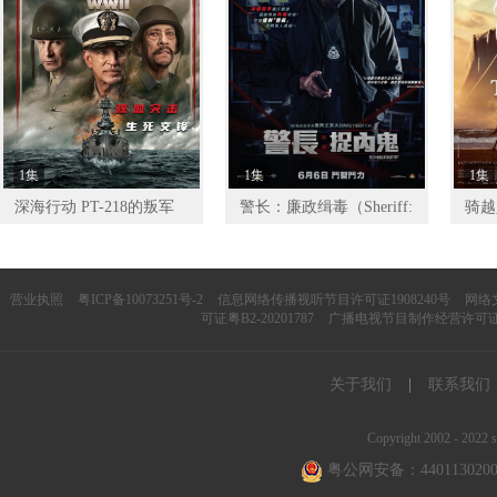
1集
1集
1集
深海行动 PT-218的叛军
警长：廉政缉毒（Sheriff:
骑越人
Narko Integriti）
Abo
营业执照
粤ICP备10073251号-2
信息网络传播视听节目许可证1908240号
网络文
可证粤B2-20201787
广播电视节目制作经营许可证（
关于我们
|
联系我们
Copyright 2002 - 2022 s
粤公网安备：4401130200