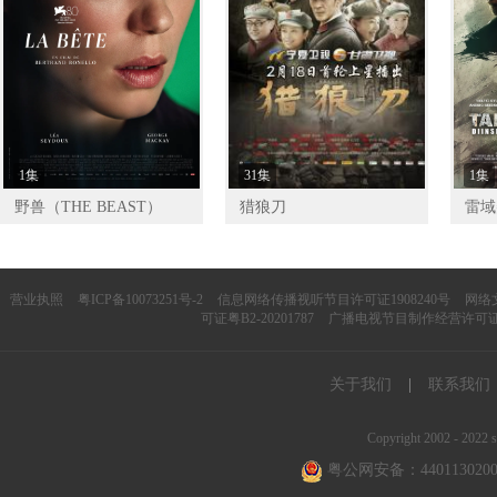
1集
31集
1集
野兽（THE BEAST）
猎狼刀
雷域尖
Lah
营业执照
粤ICP备10073251号-2
信息网络传播视听节目许可证1908240号
网络文
可证粤B2-20201787
广播电视节目制作经营许可证（
关于我们
|
联系我们
Copyright 2002 - 2022 s
粤公网安备：4401130200