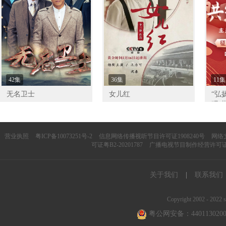
42集
36集
11集
无名卫士
女儿红
“弘
观 
营业执照
粤ICP备10073251号-2
信息网络传播视听节目许可证1908240号
网络文
可证粤B2-20201787
广播电视节目制作经营许可证（
关于我们
|
联系我们
Copyright 2002 - 2022 s
粤公网安备：4401130200