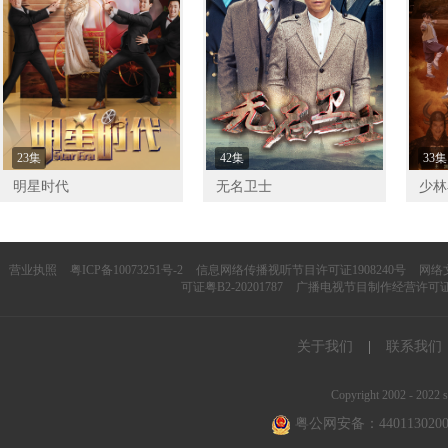
23集
42集
33集
明星时代
无名卫士
少林
营业执照
粤ICP备10073251号-2
信息网络传播视听节目许可证1908240号
网络文
可证粤B2-20201787
广播电视节目制作经营许可证（
关于我们
|
联系我们
Copyright 2002 - 2022 s
粤公网安备：4401130200