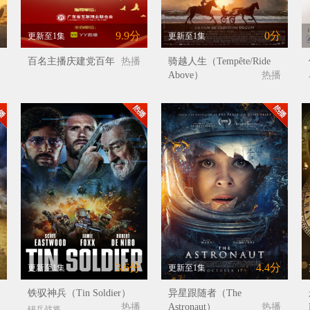
9.9分
0分
更新至1集
更新至1集
百名主播庆建党百年
热播
骑越人生（Tempête/Ride
Above）
热播
3.6分
4.4分
更新至1集
更新至1集
铁驭神兵（Tin Soldier）
异星跟随者（The
热播
Astronaut）
热播
锡兵战将