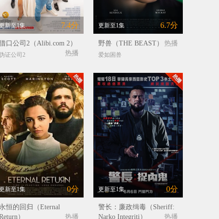
7.4分
6.7分
更新至1集
更新至1集
借口公司2（Alibi.com 2）
野兽（THE BEAST）
热播
热播
伪证公司2
爱如困兽
0分
0分
更新至1集
更新至1集
永恒的回归（Eternal
警长：廉政缉毒（Sheriff:
Return）
热播
Narko Integriti）
热播