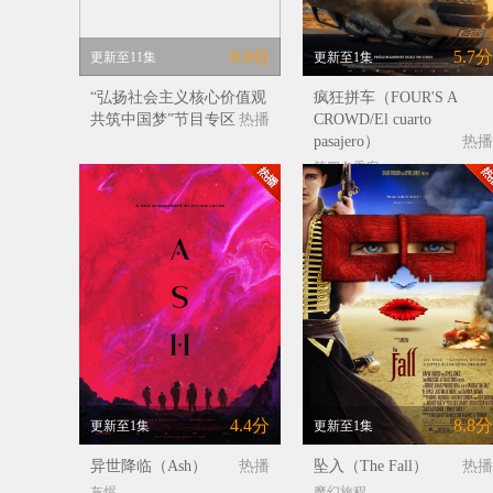
9.9分
5.7分
更新至11集
更新至1集
“弘扬社会主义核心价值观
疯狂拼车（FOUR'S A
共筑中国梦”节目专区
热播
CROWD/El cuarto
pasajero）
热播
第四名乘客
4.4分
8.8分
更新至1集
更新至1集
异世降临（Ash）
热播
坠入（The Fall）
热播
灰烬
魔幻旅程