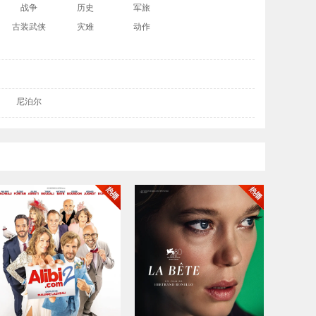
战争
历史
军旅
古装武侠
灾难
动作
尼泊尔