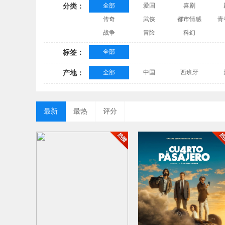
全部
爱国
喜剧
分类：
传奇
武侠
都市情感
青
战争
冒险
科幻
全部
标签：
全部
中国
西班牙
产地：
最新
最热
评分