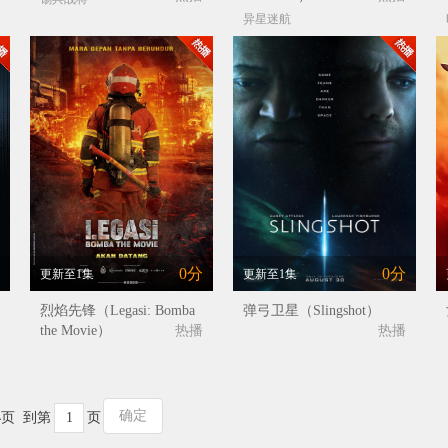
异星迷航
0分
0分
更新至1集
更新至1集
烈焰先锋（Legasi: Bomba
弹弓卫星（Slingshot）
the Movie）
热播
热播
确定
4
页 到第
页