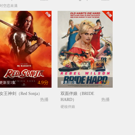
时空恋未满
4.9分
4.7分
更新至1集
更新至1集
女王神剑（Red Sonja）
双面伴娘（BRIDE
热播
HARD）
热播
硬核伴娘