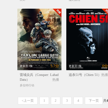
5.7分
0分
更新至1集
更新至1集
雷域尖兵（Conquer: Lahad
追杀51号（Chien 51）
热播
Datu）
热播
多拉特行动
<上一页
1
2
3
4
下一页
共