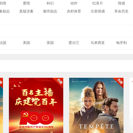
剧情
爱情
科幻
动作
纪录片
情感
春励志
悬疑涉案
都市励志
农村体育
古装情感
革命历史
法国
美国
英国
爱尔兰
马来西亚
匈牙利